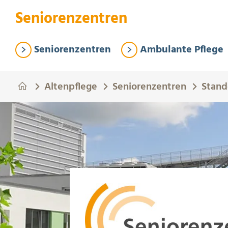
Springe zum Hauptinhalt
Eye-Able Test Trigger
Seniorenzentren
Seniorenzentren
Ambulante Pflege
Altenpflege
Seniorenzentren
Stand