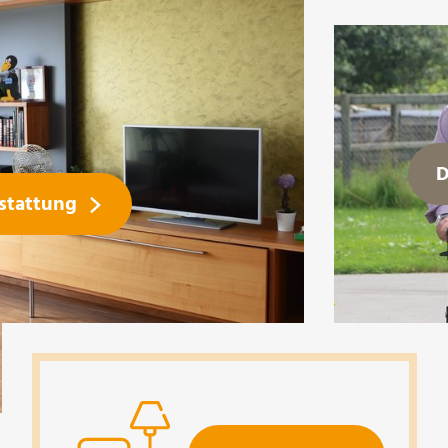
D
stattung