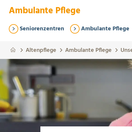
Springe zum Hauptinhalt
Eye-Able Test Trigger
Ambulante Pflege
Seniorenzentren
Ambulante Pflege
Altenpflege
Ambulante Pflege
Uns