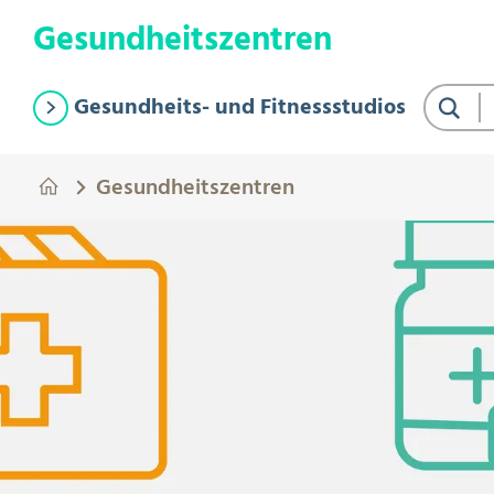
Springe zum Hauptinhalt
Eye-Able Test Trigger
Gesundheitszentren
Gesundheits- und Fitnessstudios
Suche
Gesundheitszentren