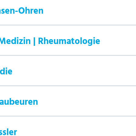
Nasen-Ohren
 Medizin | Rheumatologie
die
laubeuren
ssler