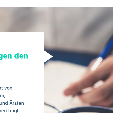
egen den
l
t von
um,
 und Ärzten
nen trägt