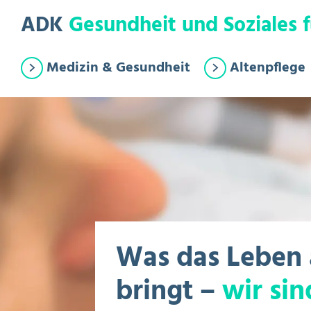
Springe zum Hauptinhalt
Eye-Able Test Trigger
ADK
Gesundheit und Soziales f
Medizin & Gesundheit
Altenpflege
Was das Leben
bringt –
wir sin