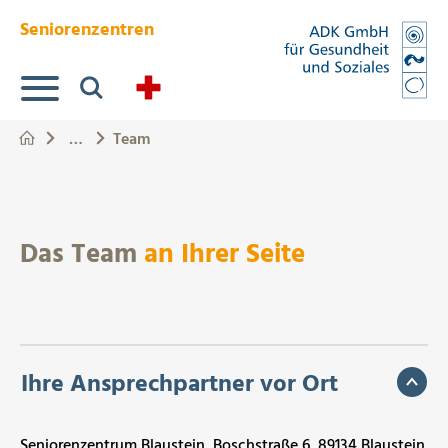
Springe zum Hauptinhalt
Eye-Able Test Trigger
Seniorenzentren
Suche
…
Team
Das Team
an Ihrer Seite
Ihre Ansprechpartner vor Ort
Seniorenzentrum Blaustein, Boschstraße 6, 89134 Blaustein