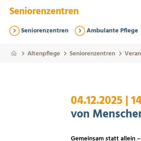
Springe zum Hauptinhalt
Eye-Able Test Trigger
Seniorenzentren
Seniorenzentren
Ambulante Pflege
Altenpflege
Seniorenzentren
Veran
04.12.2025
|
1
von Mensche
Gemeinsam statt allein –