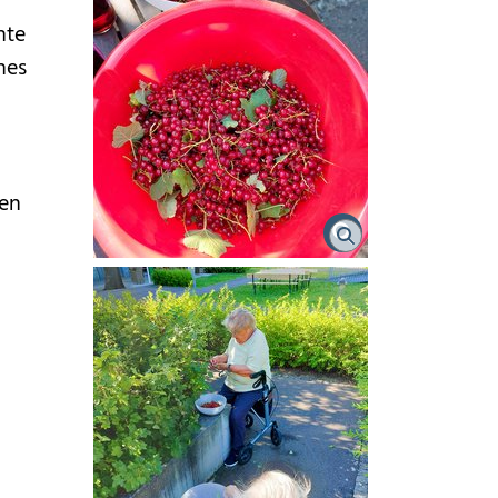
nte
hes
sen