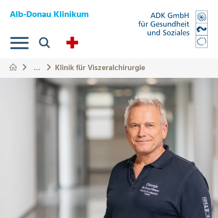
Springe zum Hauptinhalt
Eye-Able Test Trigger
Alb-Donau Klinikum
Suche
…
Klinik für Viszeralchirurgie