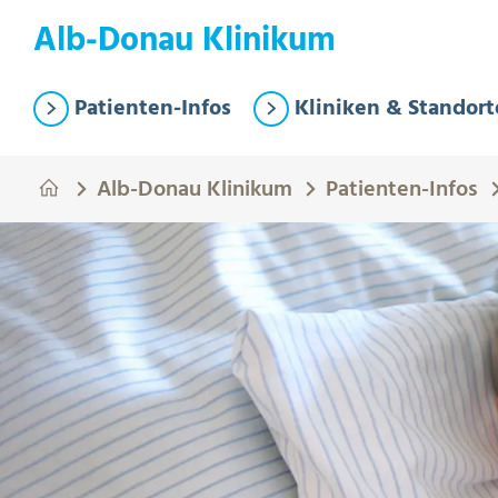
Springe zum Hauptinhalt
Eye-Able Test Trigger
Alb-Donau Klinikum
Patienten-Infos
Kliniken & Standort
Alb-Donau Klinikum
Patienten-Infos