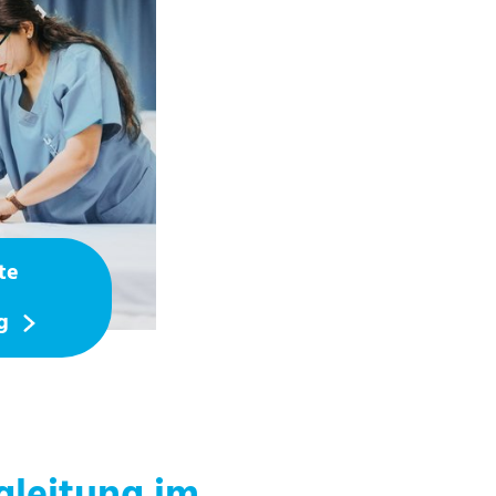
te
ng