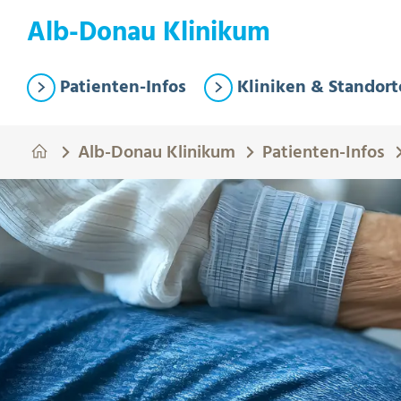
Springe zum Hauptinhalt
Eye-Able Test Trigger
Alb-Donau Klinikum
Patienten-Infos
Kliniken & Standort
Alb-Donau Klinikum
Patienten-Infos