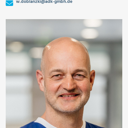
w.doblanzki
@
adk-gmbh.de