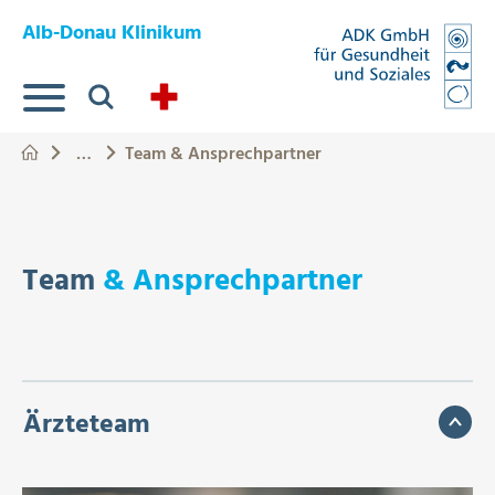
Springe zum Hauptinhalt
Eye-Able Test Trigger
Alb-Donau Klinikum
Suche
…
Team & Ansprechpartner
Team
& Ansprechpartner
Ärzteteam