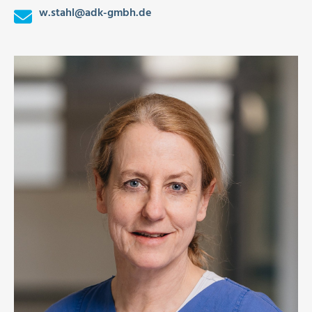
w.stahl
@
adk-gmbh.de