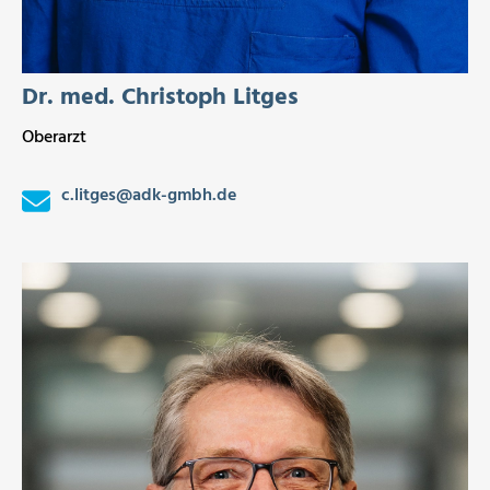
Dr. med. Christoph Litges
Oberarzt
c.litges
@
adk-gmbh.de