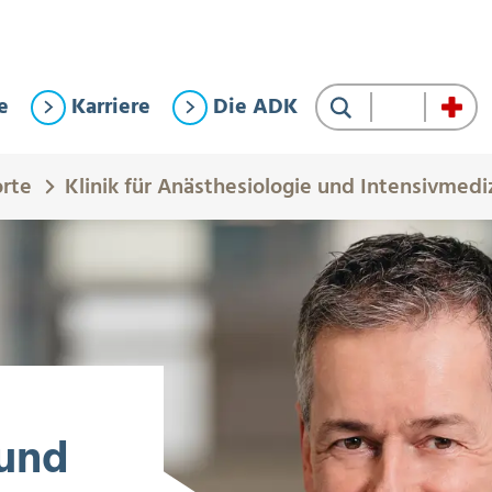
e
Karriere
Die ADK
Suche
orte
Klinik für Anästhesiologie und Intensivmedi
 und