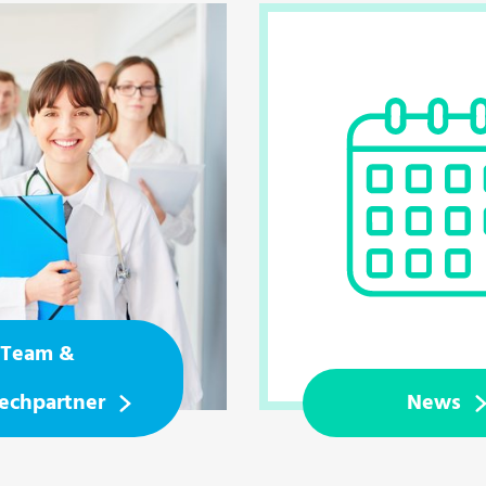
Team &
echpartner
News