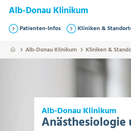
Springe zum Hauptinhalt
Eye-Able Test Trigger
Alb-Donau Klinikum
Patienten-Infos
Kliniken & Standort
Alb-Donau Klinikum
Kliniken & Stand
Alb-Donau Klinikum
Anästhesiologie