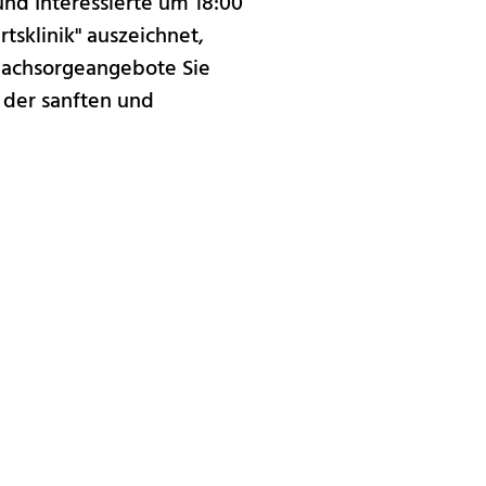
nd Interessierte um 18:00
tsklinik" auszeichnet,
 Nachsorgeangebote Sie
 der sanften und