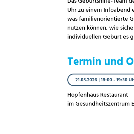
Das Geburtshilfe-Team de
Uhr zu einem Infoabend ei
was familienorientierte 
nutzen können, wie siche
individuellen Geburt es g
Termin und O
21.05.2026
|
18:00 - 19:30 U
Hopfenhaus Restaurant
im Gesundheitszentrum Eh