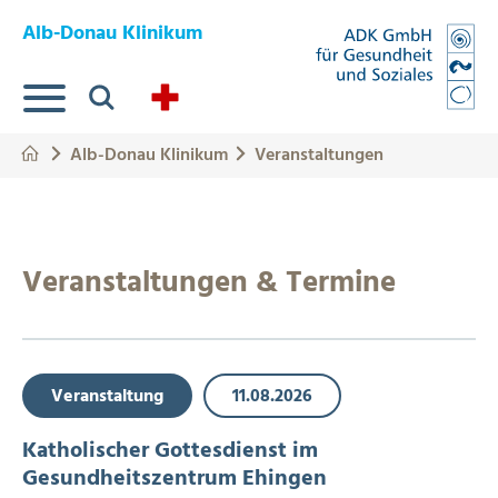
Springe zum Hauptinhalt
Eye-Able Test Trigger
Alb-Donau Klinikum
Suche
Alb-Donau Klinikum
Veranstaltungen
Veranstaltungen & Termine
Veranstaltung
11.08.2026
Katholischer Gottesdienst im
Gesundheitszentrum Ehingen