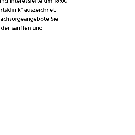
nd Interessierte um 18:00
tsklinik" auszeichnet,
 Nachsorgeangebote Sie
 der sanften und