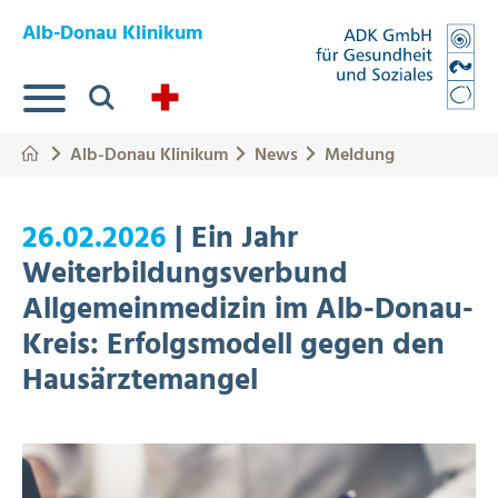
Springe zum Hauptinhalt
Eye-Able Test Trigger
Alb-Donau Klinikum
Suche
Alb-Donau Klinikum
News
Meldung
26.02.2026
| Ein Jahr
Weiterbildungsverbund
Allgemeinmedizin im Alb-Donau-
Kreis: Erfolgsmodell gegen den
Hausärztemangel