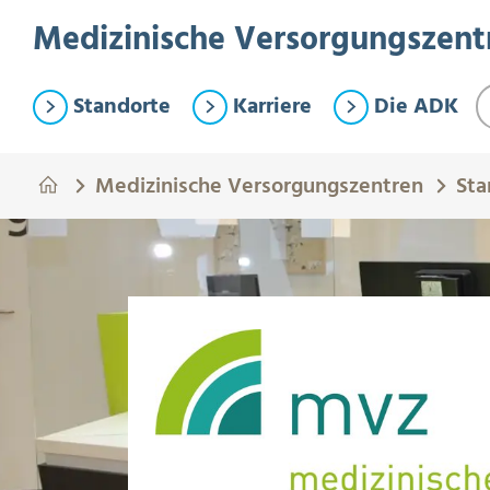
Springe zum Hauptinhalt
Eye-Able Test Trigger
Medizinische Versorgungszent
Standorte
Karriere
Die ADK
Medizinische Versorgungszentren
Sta