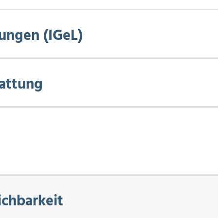
tungen (IGeL)
attung
ichbarkeit