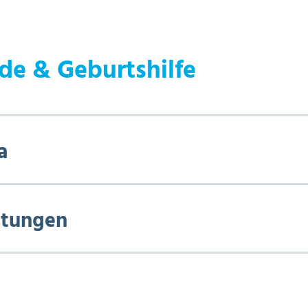
de & Geburtshilfe
a
stungen