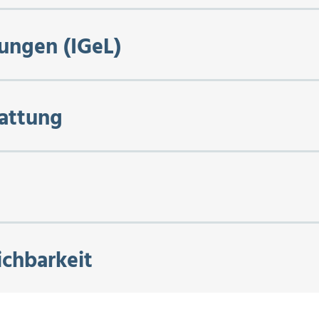
tungen (IGeL)
attung
ichbarkeit