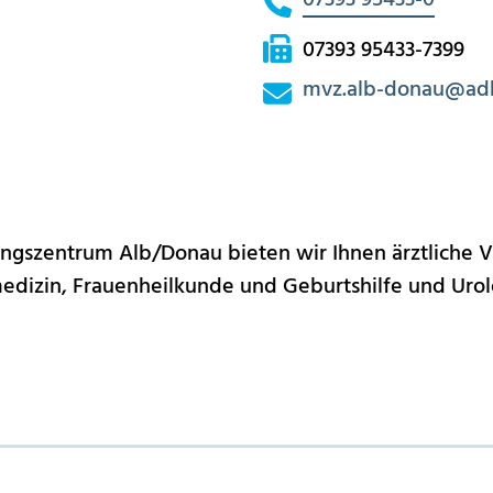
07393 95433-0
07393 95433-7399
mvz.alb-donau
@
ad
ngszentrum Alb/Donau bieten wir Ihnen ärztliche V
dizin, Frauenheilkunde und Geburtshilfe und Urol