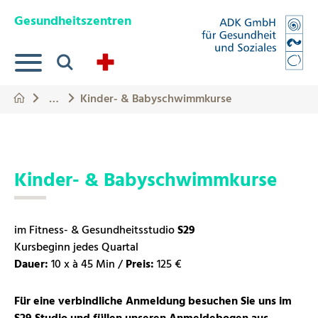
Springe zum Hauptinhalt
Eye-Able Test Trigger
Gesundheitszentren
Suche
…
Kinder- & Babyschwimmkurse
Kinder- & Babyschwimmkurse
im Fitness- & Gesundheitsstudio
S29
Kursbeginn jedes Quartal
Dauer:
10 x à 45 Min /
Preis:
125 €
Für eine verbindliche Anmeldung besuchen Sie uns im