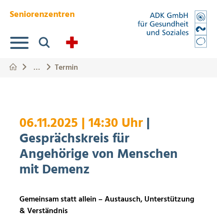
Springe zum Hauptinhalt
Eye-Able Test Trigger
Seniorenzentren
Suche
…
Termin
06.11.2025
|
14:30 Uhr
|
Gesprächskreis für
Angehörige von Menschen
mit Demenz
Gemeinsam statt allein – Austausch, Unterstützung
& Verständnis